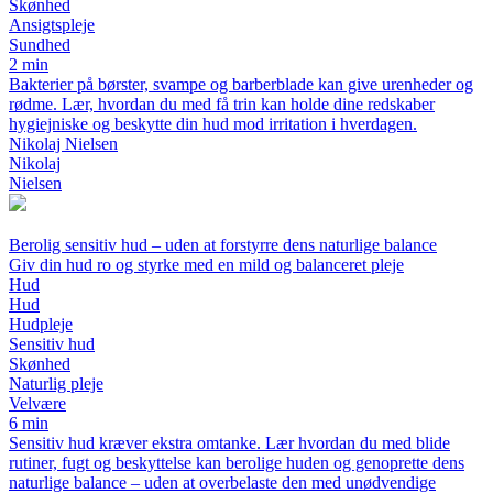
Skønhed
Ansigtspleje
Sundhed
2 min
Bakterier på børster, svampe og barberblade kan give urenheder og
rødme. Lær, hvordan du med få trin kan holde dine redskaber
hygiejniske og beskytte din hud mod irritation i hverdagen.
Nikolaj Nielsen
Nikolaj
Nielsen
Berolig sensitiv hud – uden at forstyrre dens naturlige balance
Giv din hud ro og styrke med en mild og balanceret pleje
Hud
Hud
Hudpleje
Sensitiv hud
Skønhed
Naturlig pleje
Velvære
6 min
Sensitiv hud kræver ekstra omtanke. Lær hvordan du med blide
rutiner, fugt og beskyttelse kan berolige huden og genoprette dens
naturlige balance – uden at overbelaste den med unødvendige