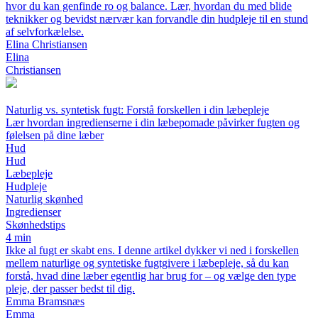
hvor du kan genfinde ro og balance. Lær, hvordan du med blide
teknikker og bevidst nærvær kan forvandle din hudpleje til en stund
af selvforkælelse.
Elina Christiansen
Elina
Christiansen
Naturlig vs. syntetisk fugt: Forstå forskellen i din læbepleje
Lær hvordan ingredienserne i din læbepomade påvirker fugten og
følelsen på dine læber
Hud
Hud
Læbepleje
Hudpleje
Naturlig skønhed
Ingredienser
Skønhedstips
4 min
Ikke al fugt er skabt ens. I denne artikel dykker vi ned i forskellen
mellem naturlige og syntetiske fugtgivere i læbepleje, så du kan
forstå, hvad dine læber egentlig har brug for – og vælge den type
pleje, der passer bedst til dig.
Emma Bramsnæs
Emma