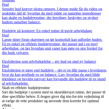
omtanke
Hud
Sensitiv hud kræver ekstra omsorg. I denne guide får du viden og
praktiske råd til, hvordan du med milde og naturlige ingredienser
kan skabe en hudplejerutine, der beroliger, beskytter og styrker
hudens naturlige balance.
Hudpleje på kontoret: En enkel rutine til travle arbejdsdage
Hud
Lange timer foran skærmen og tør kontorluft kan udfordre huden.
Få en enkel og effektiv hudplejerutine, der passer ind i en travl
arbejdsdag, og lær hvordan små vaner kan gøre en stor forskel for
din huds velvære.
Eksfoliering som selvforkælelse – giv hud og sind ny balance
Hud
Eksfoliering er mere end hudpleje – det er en lille pause i hverdagen,
hvor du kan genfinde ro og balance. Lær, hvordan du med blide
teknikker og bevidst nærvær kan forvandle din hudpleje til en stund
af selvforkælelse.
Skab en effektiv hudplejerutine
Sæt din hudpleje i system med en skræddersyet rutine, der passer til
dine specifikke behov. E-bogen giver dig trin-for-trin vejledning til
at vælge de rette produkter og anvende dem korrekt for optimal
effekt.