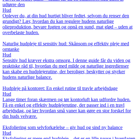
udtørre den
Hud
Oplever du, at din hud hurtigt bliver fedtet, selvom du renser den
grundigt? Lær, hvordan du kan regulere hudens naturlige
olieproduktion, bevare fugten og opnå en sund, mat glød – uden at
overbelaste huden.
Naturlig hudpleje til sensitiv hud: Skånsom og effektiv pleje med
omtanke
Hud
Sensitiv hud kræver ekstra omsorg. I denne guide får du viden og
praktiske råd til, hvordan du med milde og naturlige ingredienser
kan skabe en hudplejerutine, der beroliger, beskytter og styrker
hudens naturlige balance.
Hudpleje på kontoret: En enkel rutine til travle arbejdsdage
Hud
Lange timer foran skærmen og tør kontorluft kan udfordre huden.
Få en enkel og effektiv hudplejerutine, der passer ind i en travl
arbejdsdag, og lær hvordan små vaner kan gøre en stor forskel for
din huds velvære.
Eksfoliering som selvforkælelse – giv hud og sind ny balance
Hud
Eksfoliering er mere end hudpleje – det er en lille pause i hverdagen,