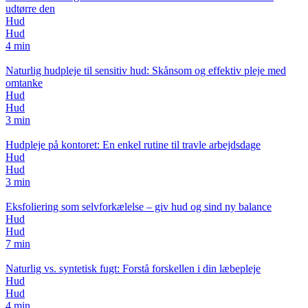
udtørre den
Hud
Hud
4 min
Naturlig hudpleje til sensitiv hud: Skånsom og effektiv pleje med
omtanke
Hud
Hud
3 min
Hudpleje på kontoret: En enkel rutine til travle arbejdsdage
Hud
Hud
3 min
Eksfoliering som selvforkælelse – giv hud og sind ny balance
Hud
Hud
7 min
Naturlig vs. syntetisk fugt: Forstå forskellen i din læbepleje
Hud
Hud
4 min