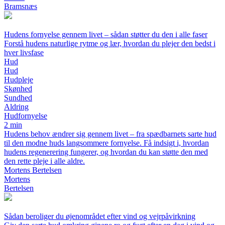
Bramsnæs
Hudens fornyelse gennem livet – sådan støtter du den i alle faser
Forstå hudens naturlige rytme og lær, hvordan du plejer den bedst i
hver livsfase
Hud
Hud
Hudpleje
Skønhed
Sundhed
Aldring
Hudfornyelse
2 min
Hudens behov ændrer sig gennem livet – fra spædbarnets sarte hud
til den modne huds langsommere fornyelse. Få indsigt i, hvordan
hudens regenerering fungerer, og hvordan du kan støtte den med
den rette pleje i alle aldre.
Mortens Bertelsen
Mortens
Bertelsen
Sådan beroliger du øjenområdet efter vind og vejrpåvirkning