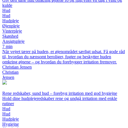
Giv den sarte hud omkring øjnene ro og fugt efter en dag i vind og
kulde
Hud
Hud
Hudpleje
Øjenpleje
Vinterpleje
Skønhed
Ansigtspleje
7 min
Når vejret tærer på huden, er øjenområdet særligt udsat. Få gode råd
til, hvordan du nænsomt beroliger, fugter og beskytter huden
omkring øjnene – og hvordan du forebygger irritation fremover.
Christian Jensen
Christian
Jensen
Rene redskaber, sund hud – forebyg irritation med god hygiejne
Hold dine hudplejeredskaber rene og undgå irritation med enkle
rutiner
Hud
Hud
Hudpleje
Hygiejne