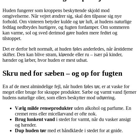
Huden fungerer som kroppens beskyttende skjold mod
omgivelserne. Når vejret ændrer sig, skal den tilpasse sig nye
forhold. Om vinteren betyder kulde og tør luft, at hudens naturlige
fedtlag nedbrydes hurtigere, og fugten fordamper. Om sommeren
kan varme, sol og sved derimod gøre huden mere fedtet og
tilstoppet.
Det er derfor helt normalt, at huden føles anderledes, når årstiderne
skifter. Den kan blive stram, kløende eller ru – især på kinder,
hænder og læber, hvor huden er mest udsat.
Skru ned for sæben – og op for fugten
En af de mest almindelige fejl, når huden føles tør, er at vaske for
meget eller bruge for skrappe produkter. Sæbe og varmt vand fjerner
hudens naturlige olier, som ellers beskytter mod udtørring.
Vælg milde renseprodukter
uden alkohol og parfume. En
cremet rens eller micellarvand er ofte nok.
Brug lunkent vand
i stedet for varmt, når du vasker ansigt
og hænder.
Dup huden tør
med et håndklæde i stedet for at gnide.