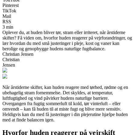
Pinterest
TikTok
Mail
RSS
3 min
Oplever du, at huden bliver tør, stram eller irriteret, når årstiderne
skifter? Få viden om, hvorfor huden reagerer på vejrforandringer, og
lær hvordan du med små justeringer i pleje, kost og vaner kan
berolige og genopbygge hudens naturlige fugtbalance.
Christian Jensen
Christian
Jensen
Når årstiderne skifter, kan huden reagere med tørhed, rødme og en
ubehagelig stram fornemmelse. Det skyldes, at temperatur,
luftfugtighed og vind påvirker hudens naturlige barriere.
Overgangen fra fugtig sommerluft til kold, tør vinterluft – eller
omvendt – kan få huden til at miste fugt og blive mere sensitiv.
Heldigvis kan du med få justeringer i din plejerutine hjælpe huden
med at finde balancen igen.
Hvorfor huden reagerer på vejrskift