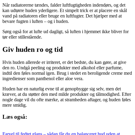
Når radiatorerne tændes, falder luftfugtigheden indendørs, og det
kan udtørre huden yderligere. Et simpelt trick er at placere en skål
vand på radiatoren eller bruge en luftfugter. Det hjælper med at
bevare fugten i luften – og i huden.
Sørg også for at lufte ud dagligt, så luften i hjemmet ikke bliver for
tør eller stillestående.
Giv huden ro og tid
Hvis huden allerede er irriteret, er det bedste, du kan gøre, at give
den ro. Undgå peeling og produkter med alkohol eller parfume,
indtil den føles normal igen. Brug i stedet en beroligende creme med
ingredienser som panthenol eller aloe vera.
Huden har en naturlig evne til at genopbygge sig selv, men det
kræver, at du støtter den med milde produkter og tålmodighed. Efter
nogle dage vil du ofte mærke, at stramheden aftager, og huden føles
mere smidig.
Læs også:
Farvel til fedtet glans – sådan får du en balanceret hud uden at