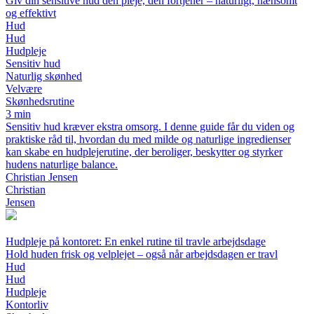
Giv din sensitive hud den pleje, den fortjener – naturligt, nænsomt
og effektivt
Hud
Hud
Hudpleje
Sensitiv hud
Naturlig skønhed
Velvære
Skønhedsrutine
3 min
Sensitiv hud kræver ekstra omsorg. I denne guide får du viden og
praktiske råd til, hvordan du med milde og naturlige ingredienser
kan skabe en hudplejerutine, der beroliger, beskytter og styrker
hudens naturlige balance.
Christian Jensen
Christian
Jensen
Hudpleje på kontoret: En enkel rutine til travle arbejdsdage
Hold huden frisk og velplejet – også når arbejdsdagen er travl
Hud
Hud
Hudpleje
Kontorliv