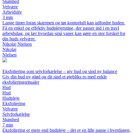
Skønhed
Velvære
Arbejdsliv
3 min
Lange timer foran skærmen og tør kontorluft kan udfordre huden.
Få en enkel og effektiv hudplejerutine, der passer ind i en travl
arbejdsdag, og lær hvordan små vaner kan gøre en stor forskel for
din huds velvære.
Nikolaj Nielsen
Nikolaj
Nielsen
Eksfoliering som selvforkælelse – giv hud og sind ny balance
Giv din hud ny glød og dit sind et øjebliks ro med enkle
eksfolieringsritualer
Hud
Hud
Hudpleje
Eksfoliering
Velvære
Selvforkælelse
Skønhed
7 min
Eksfoliering er mere end hudpleje – det er en lille pause i hverdagen,