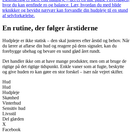
hvor du kan genfinde ro og balance. Lær, hvordan du med blide
teknikker og bevidst nærvær kan forvandle din hudpleje til en stund
af selvforkælelse.
En rutine, der følger årstiderne
Hudpleje er ikke statisk – den skal justeres efter årstid og behov. Når
du lærer at aflæse din hud og reagere på dens signaler, kan du
forebygge ubehag og bevare en sund glød året rundt.
Det handler ikke om at have mange produkter, men om at bruge de
rigtige på det rigtige tidspunkt. Enkle vaner som at fugte, beskytte
og give huden ro kan gøre en stor forskel – især når vejret skifter.
Hud
Hud
Hudpleje
Skønhed
Vinterhud
Sensitiv hud
Livsstil
Del glæden
X
Facebook