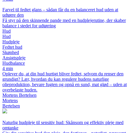
Farvel til fedtet glans – sådan får du en balanceret hud uden at
udtørre den
Få styr på den skinnende pande med en hudplejerutine, der skaber
balance i stedet for udtørring
Hud
Hud
Hudpleje
Fedtet hud
Skønhed
Ansigtspleje
Hudbalance
4 min
Oplever du, at din hud hurtigt bliver fedtet, selvom du renser den
grundigt? Lær, hvordan du kan regulere hudens naturlige
olieproduktion, bevare fugten og opnå en sund, mat glød – uden at
overbelaste huden.
Mortens Bertelsen
Mortens
Bertelsen
Naturlig hudpleje til sensitiv hud: Skånsom og effektiv pleje med
omtanke