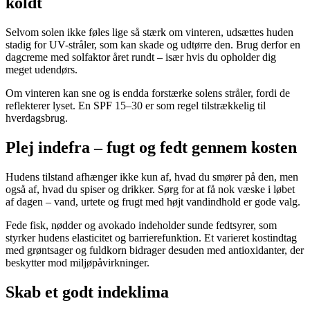
koldt
Selvom solen ikke føles lige så stærk om vinteren, udsættes huden
stadig for UV-stråler, som kan skade og udtørre den. Brug derfor en
dagcreme med solfaktor året rundt – især hvis du opholder dig
meget udendørs.
Om vinteren kan sne og is endda forstærke solens stråler, fordi de
reflekterer lyset. En SPF 15–30 er som regel tilstrækkelig til
hverdagsbrug.
Plej indefra – fugt og fedt gennem kosten
Hudens tilstand afhænger ikke kun af, hvad du smører på den, men
også af, hvad du spiser og drikker. Sørg for at få nok væske i løbet
af dagen – vand, urtete og frugt med højt vandindhold er gode valg.
Fede fisk, nødder og avokado indeholder sunde fedtsyrer, som
styrker hudens elasticitet og barrierefunktion. Et varieret kostindtag
med grøntsager og fuldkorn bidrager desuden med antioxidanter, der
beskytter mod miljøpåvirkninger.
Skab et godt indeklima